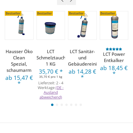
Bestseller
Bestseller
Bestseller
Bestseller
Hausser Öko
LCT
LCT Sanitär-
LCT Power
Clean
Schmelztauchmasse,
und
Entkalker
Spezial,
1 KG
Gebäudereiniger
ab
18,45 €
schaumarm
35,70 €
*
ab
14,28 €
*
*
ab
15,47 €
35,70 € pro 1 kg
*
Lieferzeit:
2 - 4
Werktage
(DE -
Ausland
abweichend)