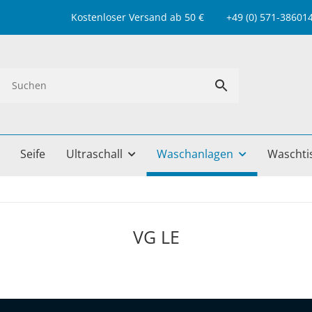
Kostenloser Versand ab 50 € +49 (0) 571-38601499 
Seife
Ultraschall
Waschanlagen
Waschti
VG LE