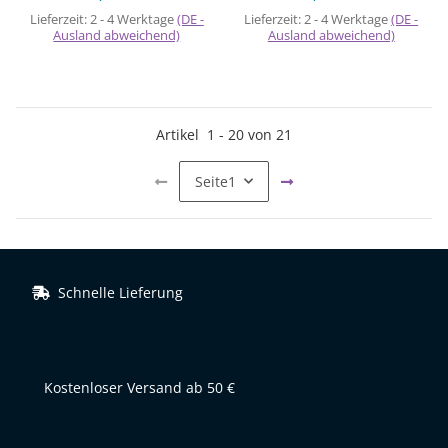
Lieferzeit:
2 - 4 Werktage
(DE -
Lieferzeit:
2 - 4 Werktage
(DE -
Ausland abweichend)
Ausland abweichend)
Artikel
1
-
20
von
21
Seite
1
Schnelle Lieferung
Kostenloser Versand ab 50 €