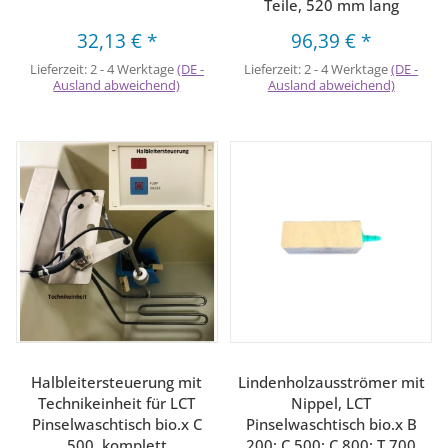
Teile, 520 mm lang
32,13 €
*
96,39 €
*
Lieferzeit:
2 - 4 Werktage
(DE -
Lieferzeit:
2 - 4 Werktage
(DE -
Ausland abweichend)
Ausland abweichend)
Halbleitersteuerung mit
Lindenholzausströmer mit
Technikeinheit für LCT
Nippel, LCT
Pinselwaschtisch bio.x C
Pinselwaschtisch bio.x B
500, komplett
200; C 500; C 800; T 700