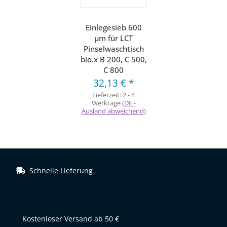
Einlegesieb 600
µm für LCT
Pinselwaschtisch
bio.x B 200, C 500,
C 800
32,13 €
*
Lieferzeit:
2 - 4
Werktage
(DE -
Ausland abweichend)
Schnelle Lieferung
Kostenloser Versand ab 50 €