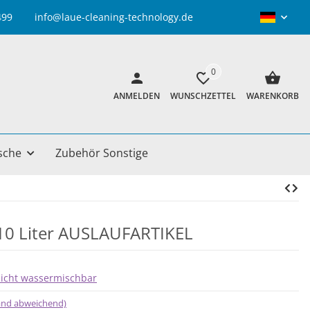
info@laue-cleaning-technology.de
0
ANMELDEN
WUNSCHZETTEL
WARENKORB
sche
Zubehör Sonstige
 10 Liter AUSLAUFARTIKEL
nicht wassermischbar
land abweichend)