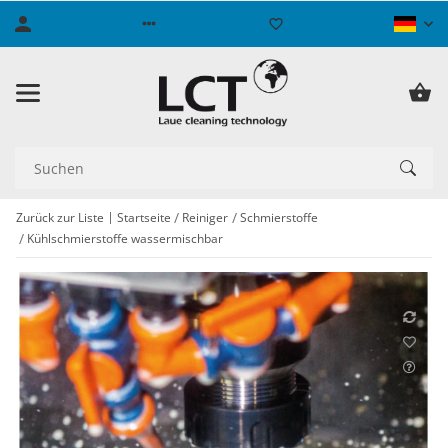
Zurück zur Liste
Startseite
Reiniger
Schmierstoffe
Kühlschmierstoffe wassermischbar