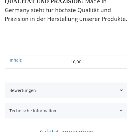
Made in
QUALITÄT UND PRÄZISION:
Germany steht für höchste Qualität und
Präzision in der Herstellung unserer Produkte.
Inhalt:
Produkteigenschaft
Wert
10,00 l
Bewertungen
Technische Information
Zuletzt angesehen