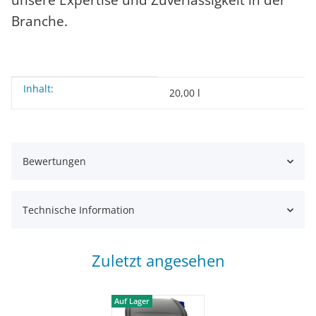
Branche.
Inhalt:
Produkteigenschaft
Wert
20,00 l
Bewertungen
Technische Information
Zuletzt angesehen
Auf Lager