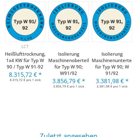
LCT
Heißlufttrocknung,
Isolierung
Isolierung
1x4 KW für Typ W
Maschinenoberteil
Maschinenunterteil
90 / Typ W 91-92
für Typ W 90;
für Typ W 90; W
W91/92
91/92
8.315,72 €
*
3.856,79 €
*
3.381,98 €
*
8.315,72 € pro 1 stck
3.856,79 € pro 1 stck
3.381,98 € pro 1 stck
Zuletzt angesehen