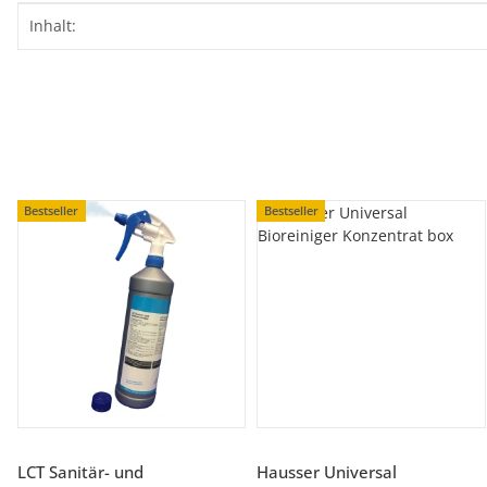
Produkteigenschaft
Wert
Inhalt:
Bestseller
Bestseller
LCT Sanitär- und
Hausser Universal