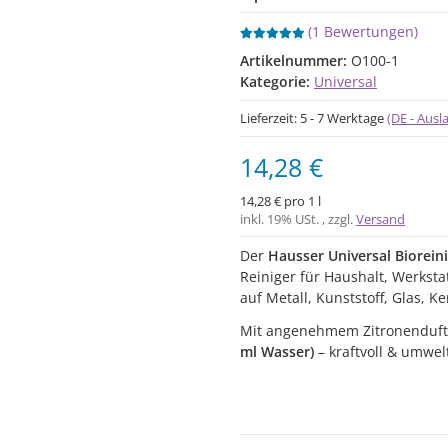
(1 Bewertungen)
Artikelnummer:
O100-1
Kategorie:
Universal
Lieferzeit:
5 - 7 Werktage
(DE - Aus
14,28 €
14,28 € pro 1 l
inkl. 19% USt. , zzgl.
Versand
Der
Hausser Universal Biorein
Reiniger für Haushalt, Werksta
auf Metall, Kunststoff, Glas, K
Mit angenehmem Zitronenduft
ml Wasser)
– kraftvoll & umwel