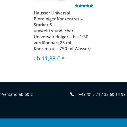
Hausser Universal
Bioreiniger Konzentrat –
Starker &
umweltfreundlicher
Universalreiniger – bis 1:30
verdünnbar (25 ml
Konzentrat : 750 ml Wasser)
ab
11,88 €
*
 Versand ab 50 €
+49 (0) 5 71 / 38 60 14 99