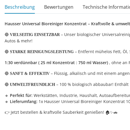
weitere Registerkarten anzeigen
Beschreibung
Bewertungen
Technische Informati
Hausser Universal Bioreiniger Konzentrat – Kraftvolle & umwel
🔵
– Unser biologischer Universalreinig
VIELSEITIG EINSETZBAR
Autos & mehr!
🔵
– Entfernt mühelos Fett, Öl
STARKE REINIGUNGSLEISTUNG
1:30 verdünnbar ( 25 ml Konzentrat : 750 ml Wasser)
, ohne an 
🔵
– Flüssig, alkalisch und mit einem ange
SANFT & EFFEKTIV
🔵
– 100 % biologisch abbaubar! Enthält
UMWELTFREUNDLICH
🔹
Perfekt für:
Werkstätten, Industrie, Haushalt, Autoaufbereit
🔹
Lieferumfang:
1x Hausser Universal Bioreiniger Konzentrat 10
👉 Jetzt bestellen & kraftvolle Sauberkeit genießen! 🏠✨🚗