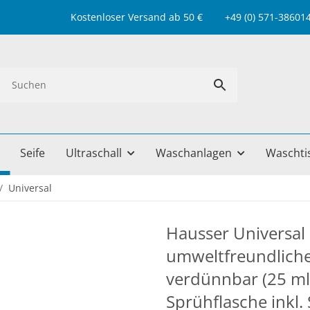
Kostenloser Versand ab 50 € +49 (0) 571-38601499 
Seife
Ultraschall
Waschanlagen
Waschti
Universal
Hausser Universal 
umweltfreundlicher
verdünnbar (25 ml
Sprühflasche inkl.