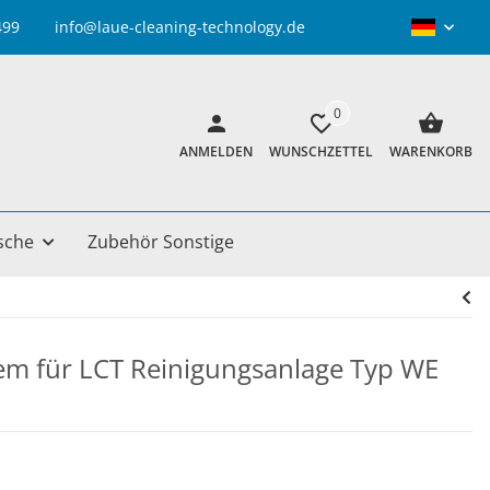
info@laue-cleaning-technology.de
0
ANMELDEN
WUNSCHZETTEL
WARENKORB
sche
Zubehör Sonstige
em für LCT Reinigungsanlage Typ WE