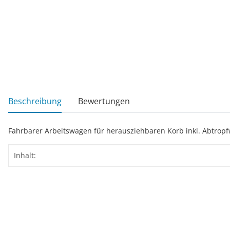
weitere Registerkarten anzeigen
Beschreibung
Bewertungen
Fahrbarer Arbeitswagen für herausziehbaren Korb inkl. Abtropf
Produkteigenschaft
Wert
Inhalt: