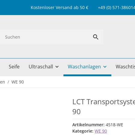
Kostenloser Versand ab 50 € +49 (0) 571-38601499 
Seife
Ultraschall
Waschanlagen
Waschti
nen
WE 90
LCT Transportsyst
90
Artikelnummer:
4518-WE
Kategorie:
WE 90