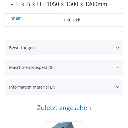
L x B x H : 1050 x 1300 x 1200mm
Inhalt:
Produkteigenschaft
Wert
1,00 stck
Bewertungen
Maschinenprospekt DE
Information material EN
Zuletzt angesehen