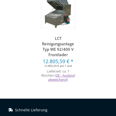
LCT
Reinigungsanlage
Typ WE 92/400 V
Frontlader
12.805,59 €
*
12.805,59 € pro 1 stck
Lieferzeit:
ca. 7
Wochen
(DE - Ausland
abweichend)
Schnelle Lieferung