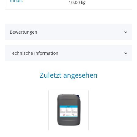
Inhalt:
Produkteigenschaft
Wert
10,00 kg
Bewertungen
Technische Information
Zuletzt angesehen