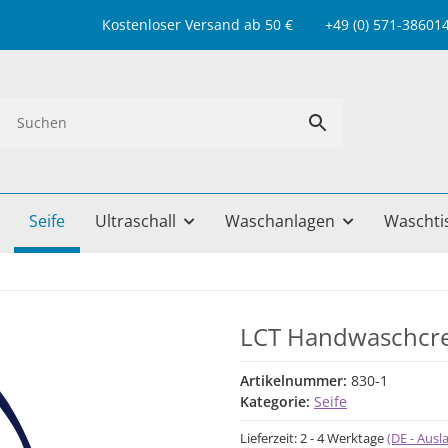
Kostenloser Versand ab 50 € +49 (0) 571-38601499 
Seife
Ultraschall
Waschanlagen
Waschti
LCT Handwaschcr
Artikelnummer:
830-1
Kategorie:
Seife
Lieferzeit:
2 - 4 Werktage
(DE - Aus