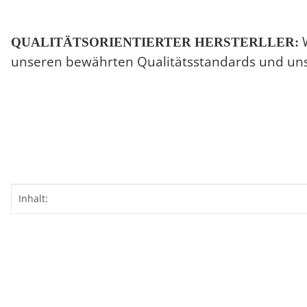
W
QUALITÄTSORIENTIERTER HERSTERLLER:
unseren bewährten Qualitätsstandards und uns
Produkteigenschaft
Wert
Inhalt: