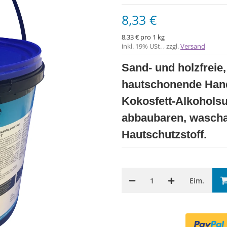
8,33 €
8,33 € pro 1 kg
inkl. 19% USt. , zzgl.
Versand
Sand- und holzfreie
hautschonende Hand
Kokosfett-Alkoholsu
abbaubaren, wascha
Hautschutzstoff.
Eim.