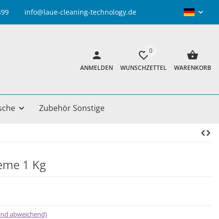
info@laue-cleaning-technology.de
0
ANMELDEN
WUNSCHZETTEL
WARENKORB
sche
Zubehör Sonstige
eme 1 Kg
land abweichend)