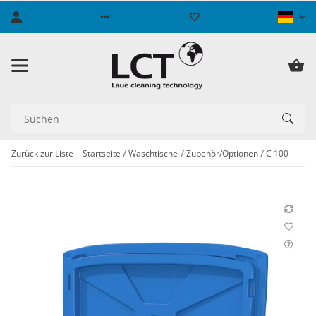
Zurück zur Liste
Startseite
Waschtische
Zubehör/Optionen
C 100